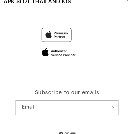
SITUS IXPLAY88
APK SLOT THAILAND IOS
SLOT THAILAND
Returns & Exchanges
c
SLOT THAILAND
LOGIN SLOT
c
SITUS IXPLAY88
Contact Us
SLOT HARI INI
o
SLOT ONLINE
LOGIN SLOT THAILAND
FAQ
r
SLOT TERPERCAYA
LINK IXPLAY88
d
Privacy Policy
SLOT TERBARU
i
Site Terms of Use
o
n
Subscribe to our emails
Email