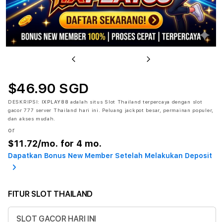
Previous
Next
$46.90 SGD
DESKRIPSI:
IXPLAY88
adalah situs Slot Thailand terpercaya dengan slot
gacor 777 server Thailand hari ini. Peluang jackpot besar, permainan populer,
dan akses mudah.
or
$11.72
/mo. for 4 mo.
Dapatkan Bonus New Member Setelah Melakukan Deposit
FITUR SLOT THAILAND
SLOT GACOR HARI INI