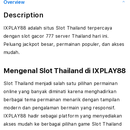
Overview
Description
IXPLAY88 adalah situs Slot Thailand terpercaya
dengan slot gacor 777 server Thailand hari ini.
Peluang jackpot besar, permainan populer, dan akses
mudah.
Mengenal Slot Thailand di IXPLAY88
Slot Thailand menjadi salah satu pilihan permainan
online yang banyak diminati karena menghadirkan
berbagai tema permainan menarik dengan tampilan
modern dan pengalaman bermain yang responsif.
IXPLAY88 hadir sebagai platform yang menyediakan
akses mudah ke berbagai pilihan game Slot Thailand