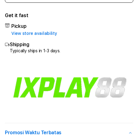
quantity
quant
for
for
Get it fast
Slot
Slot
Thailand
Thai
Pickup
:
:
View store availability
Daftar
Daft
Situs
Situs
Shipping
Slot
Slot
Typically ships in 1-3 days.
Gacor
Gaco
777
777
Server
Serv
Thailand
Thai
No.#1
No.#
Hari
Hari
Ini
Ini
IXPLAY88
IXPL
Promosi Waktu Terbatas