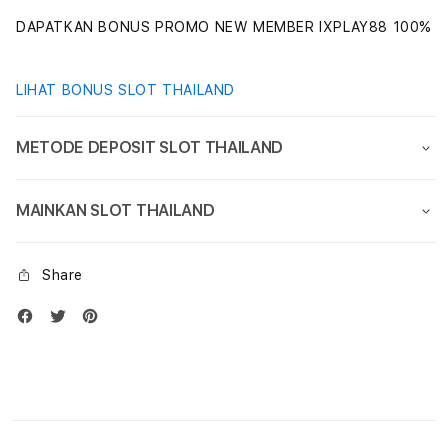
DAPATKAN BONUS PROMO NEW MEMBER IXPLAY88 100%
LIHAT BONUS SLOT THAILAND
METODE DEPOSIT SLOT THAILAND
MAINKAN SLOT THAILAND
Share