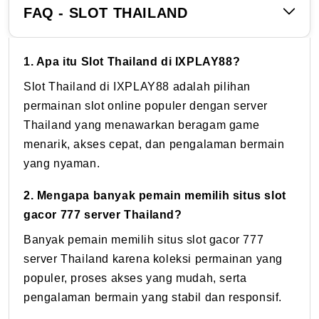
FAQ - SLOT THAILAND
1. Apa itu Slot Thailand di IXPLAY88?
Slot Thailand di IXPLAY88 adalah pilihan
permainan slot online populer dengan server
Thailand yang menawarkan beragam game
menarik, akses cepat, dan pengalaman bermain
yang nyaman.
2. Mengapa banyak pemain memilih situs slot
gacor 777 server Thailand?
Banyak pemain memilih situs slot gacor 777
server Thailand karena koleksi permainan yang
populer, proses akses yang mudah, serta
pengalaman bermain yang stabil dan responsif.