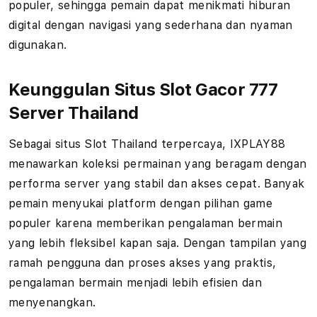
populer, sehingga pemain dapat menikmati hiburan
digital dengan navigasi yang sederhana dan nyaman
digunakan.
Keunggulan Situs Slot Gacor 777
Server Thailand
Sebagai situs Slot Thailand terpercaya, IXPLAY88
menawarkan koleksi permainan yang beragam dengan
performa server yang stabil dan akses cepat. Banyak
pemain menyukai platform dengan pilihan game
populer karena memberikan pengalaman bermain
yang lebih fleksibel kapan saja. Dengan tampilan yang
ramah pengguna dan proses akses yang praktis,
pengalaman bermain menjadi lebih efisien dan
menyenangkan.