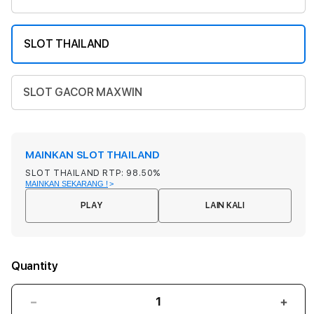
SLOT THAILAND
SLOT GACOR MAXWIN
MAINKAN SLOT THAILAND
SLOT THAILAND RTP: 98.50%
MAINKAN SEKARANG !
>
PLAY
LAIN KALI
Quantity
Decrease
Incr