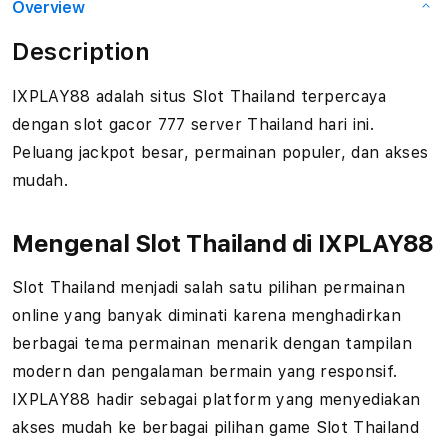
Overview
Description
IXPLAY88 adalah situs Slot Thailand terpercaya
dengan slot gacor 777 server Thailand hari ini.
Peluang jackpot besar, permainan populer, dan akses
mudah.
Mengenal Slot Thailand di IXPLAY88
Slot Thailand menjadi salah satu pilihan permainan
online yang banyak diminati karena menghadirkan
berbagai tema permainan menarik dengan tampilan
modern dan pengalaman bermain yang responsif.
IXPLAY88 hadir sebagai platform yang menyediakan
akses mudah ke berbagai pilihan game Slot Thailand