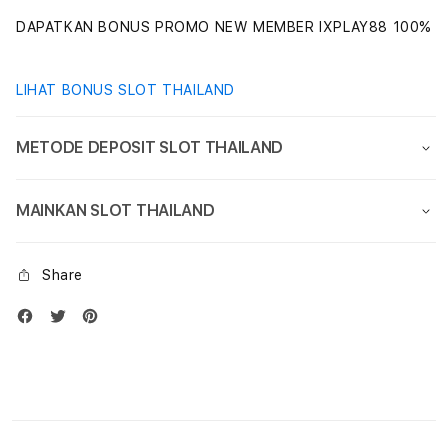
DAPATKAN BONUS PROMO NEW MEMBER IXPLAY88 100%
LIHAT BONUS SLOT THAILAND
METODE DEPOSIT SLOT THAILAND
MAINKAN SLOT THAILAND
Share