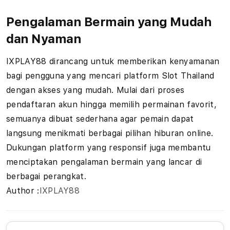
Pengalaman Bermain yang Mudah
dan Nyaman
IXPLAY88 dirancang untuk memberikan kenyamanan
bagi pengguna yang mencari platform Slot Thailand
dengan akses yang mudah. Mulai dari proses
pendaftaran akun hingga memilih permainan favorit,
semuanya dibuat sederhana agar pemain dapat
langsung menikmati berbagai pilihan hiburan online.
Dukungan platform yang responsif juga membantu
menciptakan pengalaman bermain yang lancar di
berbagai perangkat.
Author :
IXPLAY88