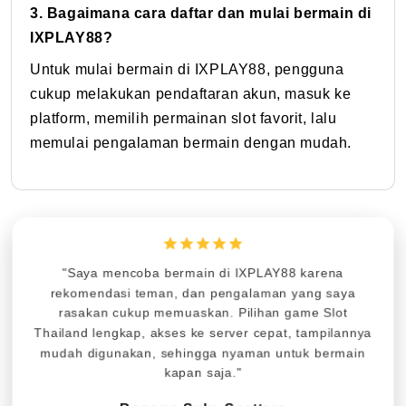
3. Bagaimana cara daftar dan mulai bermain di
IXPLAY88?
Untuk mulai bermain di IXPLAY88, pengguna
cukup melakukan pendaftaran akun, masuk ke
platform, memilih permainan slot favorit, lalu
memulai pengalaman bermain dengan mudah.
"Saya mencoba bermain di IXPLAY88 karena
rekomendasi teman, dan pengalaman yang saya
rasakan cukup memuaskan. Pilihan game Slot
Thailand lengkap, akses ke server cepat, tampilannya
mudah digunakan, sehingga nyaman untuk bermain
kapan saja."