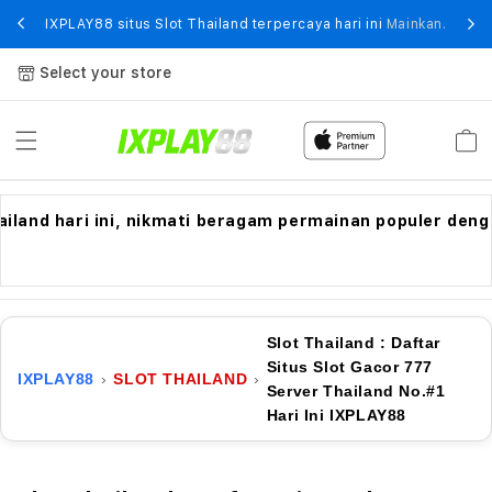
Skip to
an
IXPLAY88 situs Slot Thailand terpercaya hari ini
Mainkan.
content
Select your store
Cart
nd hari ini, nikmati beragam permainan populer dengan 
Slot Thailand : Daftar
Situs Slot Gacor 777
IXPLAY88
›
SLOT THAILAND
›
Server Thailand No.#1
Hari Ini IXPLAY88