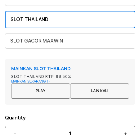
SLOT THAILAND
SLOT GACOR MAXWIN
MAINKAN SLOT THAILAND
SLOT THAILAND RTP: 98.50%
MAINKAN SEKARANG !
>
PLAY
LAIN KALI
Quantity
Decrease
Incr