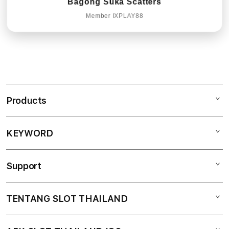
Bagong Suka Scatters
Member IXPLAY88
S
i
n
Products
g
l
e
KEYWORD
IXPLAY88
c
SITUS SLOT
o
Support
SITUS JUDI SLOT
l
SLOT THAILAND
u
SLOT ONLINE
RTP LIVE
TENTANG SLOT THAILAND
m
My Account
SLOT THAILAND
LINK GACOR
n
Collection & Delivery
SLOT DEMO
a