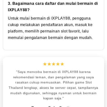
3. Bagaimana cara daftar dan mulai bermain di
IXPLAY88?
Untuk mulai bermain di IXPLAY88, pengguna
cukup melakukan pendaftaran akun, masuk ke
platform, memilih permainan slot favorit, lalu
memulai pengalaman bermain dengan mudah.
"Saya mencoba bermain di IXPLAY88 karena
rekomendasi teman, dan pengalaman yang saya
rasakan cukup memuaskan. Pilihan game Slot
Thailand lengkap, akses ke server cepat, tampilannya
mudah digunakan, sehingga nyaman untuk bermain
kapan saja."