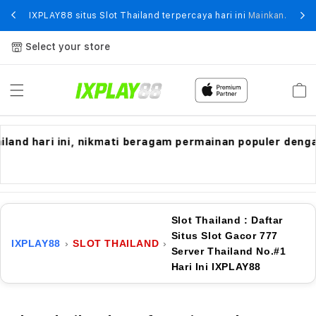
Skip to
an
IXPLAY88 situs Slot Thailand terpercaya hari ini
Mainkan.
content
Select your store
Cart
nd hari ini, nikmati beragam permainan populer dengan 
Slot Thailand : Daftar
Situs Slot Gacor 777
IXPLAY88
›
SLOT THAILAND
›
Server Thailand No.#1
Hari Ini IXPLAY88