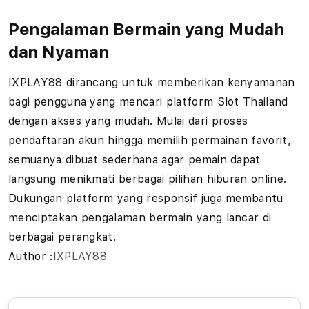
Pengalaman Bermain yang Mudah
dan Nyaman
IXPLAY88 dirancang untuk memberikan kenyamanan
bagi pengguna yang mencari platform Slot Thailand
dengan akses yang mudah. Mulai dari proses
pendaftaran akun hingga memilih permainan favorit,
semuanya dibuat sederhana agar pemain dapat
langsung menikmati berbagai pilihan hiburan online.
Dukungan platform yang responsif juga membantu
menciptakan pengalaman bermain yang lancar di
berbagai perangkat.
Author :
IXPLAY88