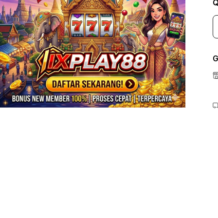
Q
G
Open
media
3
in
modal