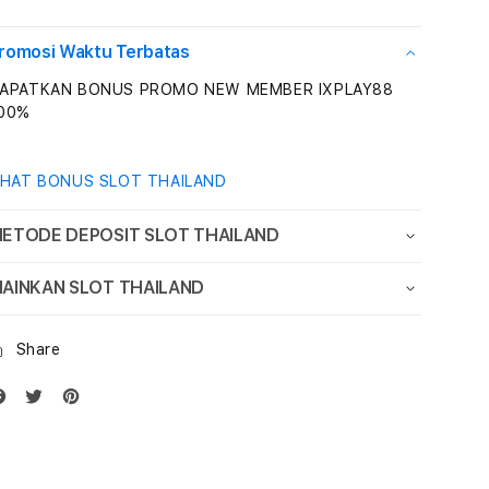
romosi Waktu Terbatas
APATKAN BONUS PROMO NEW MEMBER IXPLAY88
00%
IHAT BONUS SLOT THAILAND
ETODE DEPOSIT SLOT THAILAND
AINKAN SLOT THAILAND
Share