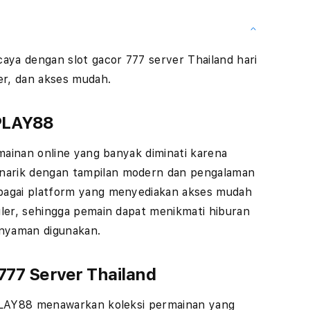
caya dengan slot gacor 777 server Thailand hari
ler, dan akses mudah.
XPLAY88
rmainan online yang banyak diminati karena
narik dengan tampilan modern dan pengalaman
ebagai platform yang menyediakan akses mudah
uler, sehingga pemain dapat menikmati hiburan
 nyaman digunakan.
777 Server Thailand
XPLAY88 menawarkan koleksi permainan yang