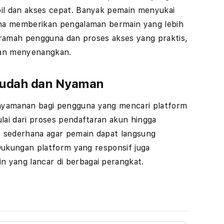
il dan akses cepat. Banyak pemain menyukai
ena memberikan pengalaman bermain yang lebih
 ramah pengguna dan proses akses yang praktis,
dan menyenangkan.
Mudah dan Nyaman
yamanan bagi pengguna yang mencari platform
lai dari proses pendaftaran akun hingga
t sederhana agar pemain dapat langsung
 Dukungan platform yang responsif juga
yang lancar di berbagai perangkat.