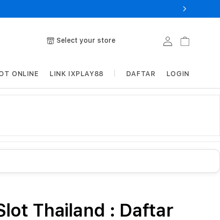
Select your store
Log in
Cart
OT ONLINE
LINK IXPLAY88
DAFTAR
LOGIN
Slot Thailand : Daftar