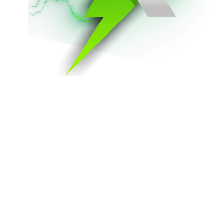
Open
media
4
in
modal