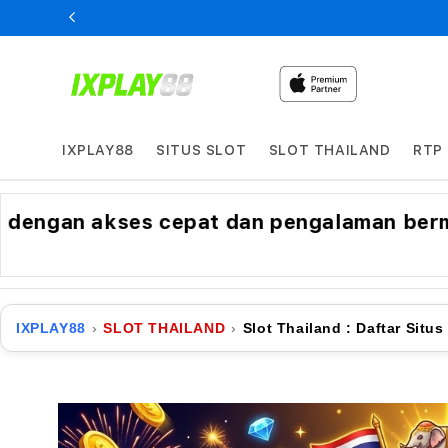
Skip to
content
IXPLAY88
SITUS SLOT
SLOT THAILAND
RTP 
n pengalaman bermain yang nyaman.
IXPLAY88
›
SLOT THAILAND
›
Slot Thailand : Daftar Situ
Skip to
product
information