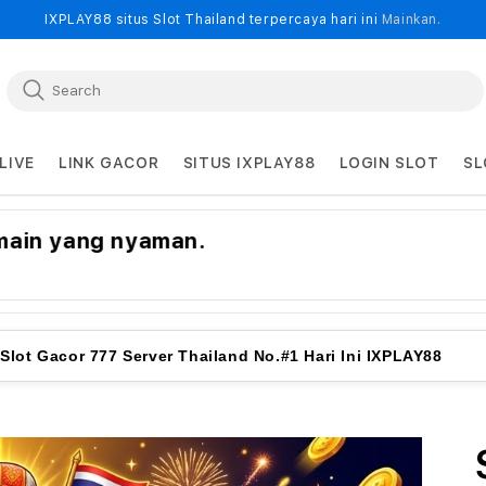
IXPLAY88 situs Slot Thailand terpercaya hari ini
Mainkan.
LIVE
LINK GACOR
SITUS IXPLAY88
LOGIN SLOT
SL
s Slot Gacor 777 Server Thailand No.#1 Hari Ini IXPLAY88