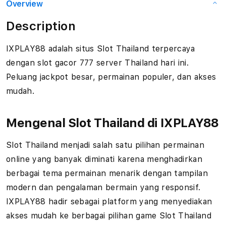
Overview
Description
IXPLAY88 adalah situs Slot Thailand terpercaya
dengan slot gacor 777 server Thailand hari ini.
Peluang jackpot besar, permainan populer, dan akses
mudah.
Mengenal Slot Thailand di IXPLAY88
Slot Thailand menjadi salah satu pilihan permainan
online yang banyak diminati karena menghadirkan
berbagai tema permainan menarik dengan tampilan
modern dan pengalaman bermain yang responsif.
IXPLAY88 hadir sebagai platform yang menyediakan
akses mudah ke berbagai pilihan game Slot Thailand