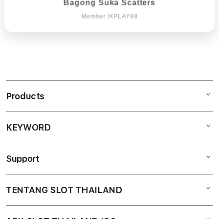
Bagong Suka Scatters
Member IXPLAY88
S
i
n
Products
g
l
e
KEYWORD
IXPLAY88
c
SITUS SLOT
o
Support
SITUS JUDI SLOT
l
SLOT THAILAND
u
SLOT ONLINE
RTP LIVE
TENTANG SLOT THAILAND
m
My Account
SLOT THAILAND
LINK GACOR
n
Collection & Delivery
SLOT DEMO
a