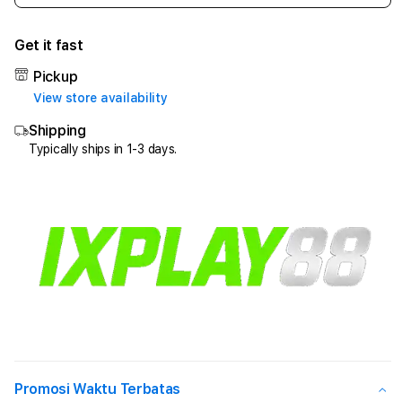
quantity
quant
for
for
Get it fast
Slot
Slot
Thailand
Thai
Pickup
:
:
View store availability
Daftar
Daft
Situs
Situs
Shipping
Slot
Slot
Typically ships in 1-3 days.
Gacor
Gaco
777
777
Server
Serv
Thailand
Thai
No.#1
No.#
Hari
Hari
Ini
Ini
IXPLAY88
IXPL
Promosi Waktu Terbatas