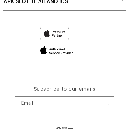
SITUS IXPLAY88
APK SLOT THAILAND IOS
SLOT THAILAND
Returns & Exchanges
c
SLOT THAILAND
LOGIN SLOT
c
SITUS IXPLAY88
Contact Us
SLOT HARI INI
o
SLOT ONLINE
LOGIN SLOT THAILAND
FAQ
r
SLOT TERPERCAYA
LINK IXPLAY88
d
Privacy Policy
SLOT TERBARU
i
Site Terms of Use
o
n
Subscribe to our emails
Email