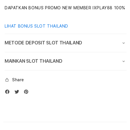
DAPATKAN BONUS PROMO NEW MEMBER IXPLAY88 100%
LIHAT BONUS SLOT THAILAND
METODE DEPOSIT SLOT THAILAND
MAINKAN SLOT THAILAND
Share