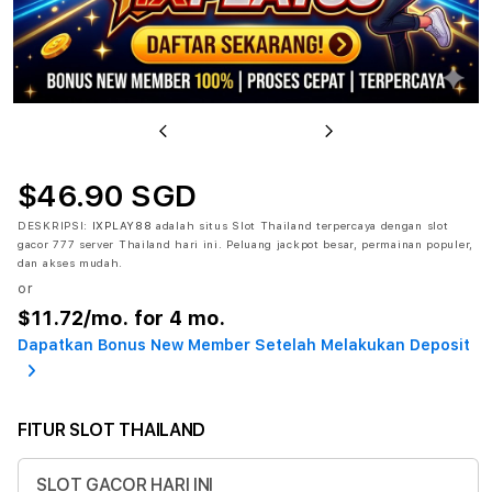
Previous
Next
$46.90 SGD
DESKRIPSI:
IXPLAY88
adalah situs Slot Thailand terpercaya dengan slot
gacor 777 server Thailand hari ini. Peluang jackpot besar, permainan populer,
dan akses mudah.
or
$11.72
/mo. for 4 mo.
Dapatkan Bonus New Member Setelah Melakukan Deposit
FITUR SLOT THAILAND
SLOT GACOR HARI INI