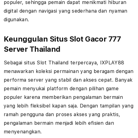
populer, sehingga pemain dapat menikmati hiburan
digital dengan navigasi yang sederhana dan nyaman
digunakan.
Keunggulan Situs Slot Gacor 777
Server Thailand
Sebagai situs Slot Thailand terpercaya, IXPLAY88
menawarkan koleksi permainan yang beragam dengan
performa server yang stabil dan akses cepat. Banyak
pemain menyukai platform dengan pilihan game
populer karena memberikan pengalaman bermain
yang lebih fleksibel kapan saja. Dengan tampilan yang
ramah pengguna dan proses akses yang praktis,
pengalaman bermain menjadi lebih efisien dan
menyenangkan.