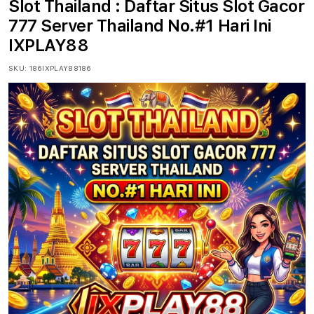
Slot Thailand : Daftar Situs Slot Gacor
777 Server Thailand No.#1 Hari Ini
IXPLAY88
SKU:
186IXPLAY88186