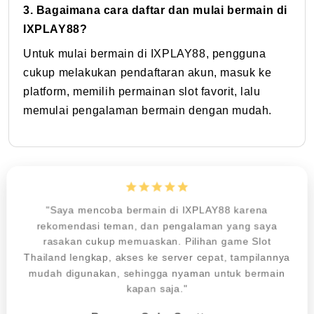
3. Bagaimana cara daftar dan mulai bermain di
IXPLAY88?
Untuk mulai bermain di IXPLAY88, pengguna
cukup melakukan pendaftaran akun, masuk ke
platform, memilih permainan slot favorit, lalu
memulai pengalaman bermain dengan mudah.
"Saya mencoba bermain di IXPLAY88 karena
rekomendasi teman, dan pengalaman yang saya
rasakan cukup memuaskan. Pilihan game Slot
Thailand lengkap, akses ke server cepat, tampilannya
mudah digunakan, sehingga nyaman untuk bermain
kapan saja."