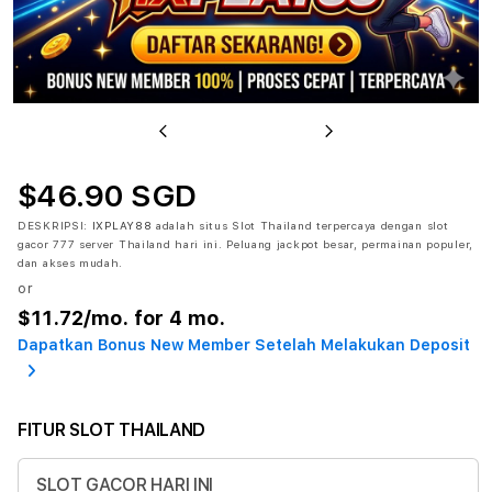
Previous
Next
$46.90 SGD
DESKRIPSI:
IXPLAY88
adalah situs Slot Thailand terpercaya dengan slot
gacor 777 server Thailand hari ini. Peluang jackpot besar, permainan populer,
dan akses mudah.
or
$11.72
/mo. for 4 mo.
Dapatkan Bonus New Member Setelah Melakukan Deposit
FITUR SLOT THAILAND
SLOT GACOR HARI INI