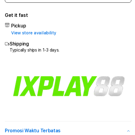
quantity
quant
for
for
Get it fast
Slot
Slot
Thailand
Thai
Pickup
:
:
View store availability
Daftar
Daft
Situs
Situs
Shipping
Slot
Slot
Typically ships in 1-3 days.
Gacor
Gaco
777
777
Server
Serv
Thailand
Thai
No.#1
No.#
Hari
Hari
Ini
Ini
IXPLAY88
IXPL
Promosi Waktu Terbatas