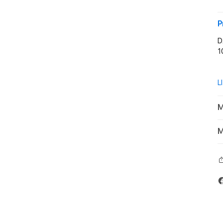
P
D
1
L
M
M