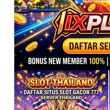
Open
media
1
in
modal