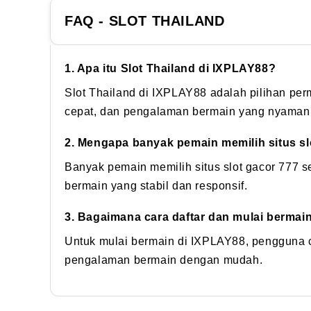
FAQ - SLOT THAILAND
1. Apa itu Slot Thailand di IXPLAY88?
Slot Thailand di IXPLAY88 adalah pilihan pe
cepat, dan pengalaman bermain yang nyaman
2. Mengapa banyak pemain memilih situs sl
Banyak pemain memilih situs slot gacor 777 
bermain yang stabil dan responsif.
3. Bagaimana cara daftar dan mulai bermai
Untuk mulai bermain di IXPLAY88, pengguna cu
pengalaman bermain dengan mudah.