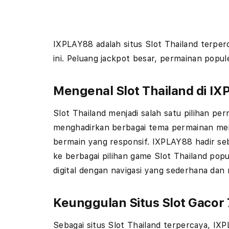
IXPLAY88 adalah situs Slot Thailand terper
ini. Peluang jackpot besar, permainan popu
Mengenal Slot Thailand di I
Slot Thailand menjadi salah satu pilihan pe
menghadirkan berbagai tema permainan me
bermain yang responsif. IXPLAY88 hadir s
ke berbagai pilihan game Slot Thailand pop
digital dengan navigasi yang sederhana dan
Keunggulan Situs Slot Gacor 
Sebagai situs Slot Thailand terpercaya, I