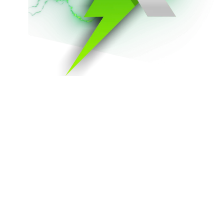
Open
media
4
in
modal