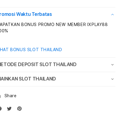
romosi Waktu Terbatas
APATKAN BONUS PROMO NEW MEMBER IXPLAY88
00%
IHAT BONUS SLOT THAILAND
ETODE DEPOSIT SLOT THAILAND
AINKAN SLOT THAILAND
Share