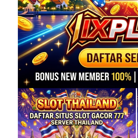
Open
media
1
in
modal