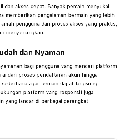
il dan akses cepat. Banyak pemain menyukai
ena memberikan pengalaman bermain yang lebih
 ramah pengguna dan proses akses yang praktis,
dan menyenangkan.
Mudah dan Nyaman
yamanan bagi pengguna yang mencari platform
lai dari proses pendaftaran akun hingga
t sederhana agar pemain dapat langsung
 Dukungan platform yang responsif juga
yang lancar di berbagai perangkat.