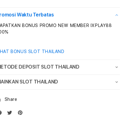
romosi Waktu Terbatas
APATKAN BONUS PROMO NEW MEMBER IXPLAY88
00%
IHAT BONUS SLOT THAILAND
ETODE DEPOSIT SLOT THAILAND
AINKAN SLOT THAILAND
Share