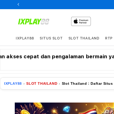
Skip to
content
IXPLAY88
SITUS SLOT
SLOT THAILAND
RTP 
laman bermain yang nyaman.
IXPLAY88
›
SLOT THAILAND
›
Slot Thailand : Daftar Situ
Skip to
product
information