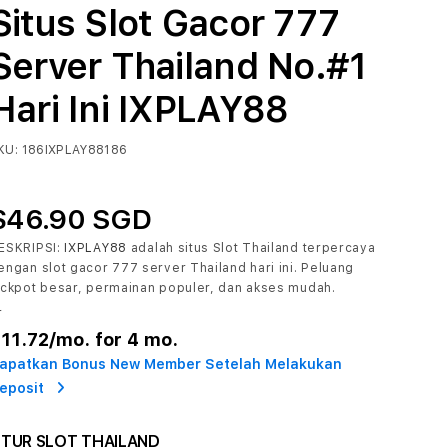
Situs Slot Gacor 777
Server Thailand No.#1
Hari Ini IXPLAY88
KU:
186IXPLAY88186
$46.90 SGD
ESKRIPSI:
IXPLAY88
adalah situs Slot Thailand terpercaya
engan slot gacor 777 server Thailand hari ini. Peluang
ackpot besar, permainan populer, dan akses mudah.
r
11.72
/mo. for 4 mo.
apatkan Bonus New Member Setelah Melakukan
eposit
ITUR SLOT THAILAND